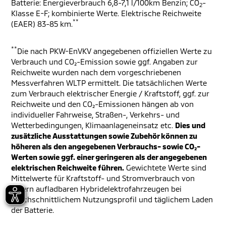
Batterie: Energieverbrauch 6,8-7,1 l/100km Benzin; CO
-
2
Klasse E-F; kombinierte Werte. Elektrische Reichweite
**
(EAER) 83-85 km.
**
Die nach PKW-EnVKV angegebenen offiziellen Werte zu
Verbrauch und CO₂-Emission sowie ggf. Angaben zur
Reichweite wurden nach dem vorgeschriebenen
Messverfahren WLTP ermittelt. Die tatsächlichen Werte
zum Verbrauch elektrischer Energie / Kraftstoff, ggf. zur
Reichweite und den CO₂-Emissionen hängen ab von
individueller Fahrweise, Straßen-, Verkehrs- und
Wetterbedingungen, Klimaanlageneinsatz etc.
Dies und
zusätzliche Ausstattungen sowie Zubehör können zu
höheren als den angegebenen Verbrauchs- sowie CO₂-
Werten sowie ggf. einer geringeren als der angegebenen
elektrischen Reichweite führen.
Gewichtete Werte sind
Mittelwerte für Kraftstoff- und Stromverbrauch von
extern aufladbaren Hybridelektrofahrzeugen bei
durchschnittlichem Nutzungsprofil und täglichem Laden
der Batterie.