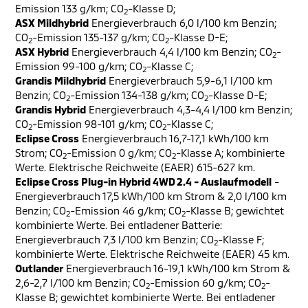
Emission 133 g/km; CO
-Klasse D;
2
ASX Mildhybrid
Energieverbrauch 6,0 l/100 km Benzin;
CO
-Emission 135-137 g/km; CO
-Klasse D-E;
2
2
ASX Hybrid
Energieverbrauch 4,4 l/100 km Benzin; CO
-
2
Emission 99-100 g/km; CO
-Klasse C;
2
Grandis Mildhybrid
Energieverbrauch 5,9-6,1 l/100 km
Benzin; CO
-Emission 134-138 g/km; CO
-Klasse D-E;
2
2
Grandis Hybrid
Energieverbrauch 4,3-4,4 l/100 km Benzin;
CO
-Emission 98-101 g/km; CO
-Klasse C;
2
2
Eclipse Cross
Energieverbrauch 16,7-17,1 kWh/100 km
Strom; CO
-Emission 0 g/km; CO
-Klasse A; kombinierte
2
2
Werte. Elektrische Reichweite (EAER) 615-627 km.
Eclipse Cross Plug-in Hybrid 4WD 2.4 - Auslaufmodell
-
Energieverbrauch 17,5 kWh/100 km Strom & 2,0 l/100 km
Benzin; CO
-Emission 46 g/km; CO
-Klasse B; gewichtet
2
2
kombinierte Werte. Bei entladener Batterie:
Energieverbrauch 7,3 l/100 km Benzin; CO
-Klasse F;
2
kombinierte Werte. Elektrische Reichweite (EAER) 45 km.
Outlander
Energieverbrauch 16-19,1 kWh/100 km Strom &
2,6-2,7 l/100 km Benzin; CO
-Emission 60 g/km; CO
-
2
2
Klasse B; gewichtet kombinierte Werte. Bei entladener