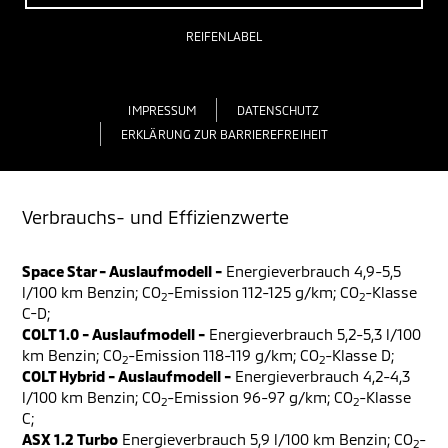
REIFENLABEL
IMPRESSUM
DATENSCHUTZ
ERKLÄRUNG ZUR BARRIEREFREIHEIT
Verbrauchs- und Effizienzwerte
Space Star - Auslaufmodell -
Energieverbrauch 4,9-5,5
l/100 km Benzin; CO
-Emission 112-125 g/km; CO
-Klasse
2
2
C-D;
COLT 1.0 - Auslaufmodell -
Energieverbrauch 5,2-5,3 l/100
km Benzin; CO
-Emission 118-119 g/km; CO
-Klasse D;
2
2
COLT Hybrid - Auslaufmodell -
Energieverbrauch 4,2-4,3
l/100 km Benzin; CO
-Emission 96-97 g/km; CO
-Klasse
2
2
C;
ASX 1.2 Turbo
Energieverbrauch 5,9 l/100 km Benzin; CO
-
2